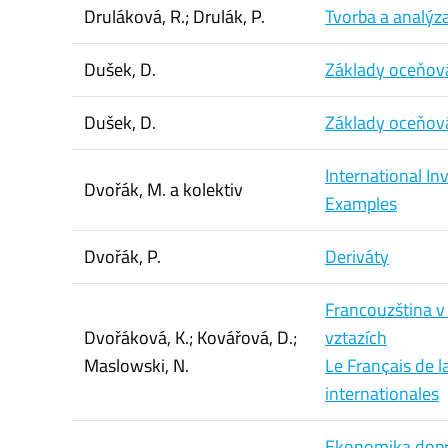
Druláková, R.; Drulák, P.
Tvorba a analýza
Dušek, D.
Základy oceňov
Dušek, D.
Základy oceňov
International In
Dvořák, M. a kolektiv
Examples
Dvořák, P.
Deriváty
Francouzština v
Dvořáková, K.; Kovářová, D.;
vztazích
Maslowski, N.
Le Franҫais de l
internationales
Ekonomika dopra