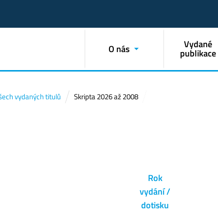
Vydané
O nás
publikace
ech vydaných titulů
Skripta 2026 až 2008
Rok
vydání /
dotisku