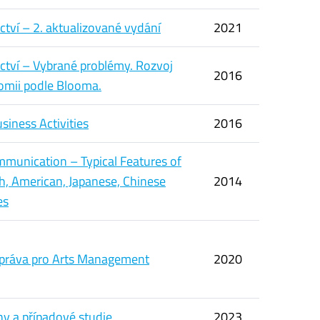
ctví – 2. aktualizované vydání
2021
ictví – Vybrané problémy. Rozvoj
2016
omii podle Blooma.
siness Activities
2016
ommunication – Typical Features of
sh, American, Japanese, Chinese
2014
es
 práva pro Arts Management
2020
ohy a případové studie
2023