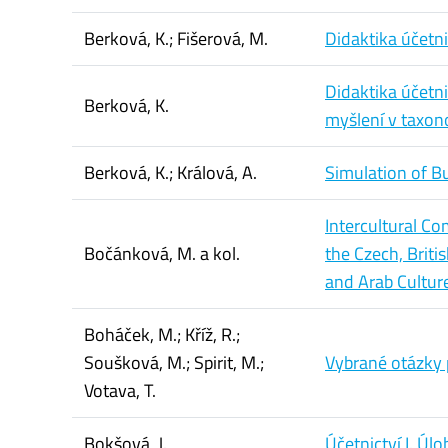
Berková, K.; Fišerová, M.
Didaktika účetni
Didaktika účetn
Berková, K.
myšlení v taxon
Berková, K.; Králová, A.
Simulation of Bu
Intercultural C
Bočánková, M. a kol.
the Czech, Briti
and Arab Cultur
Boháček, M.; Kříž, R.;
Soušková, M.; Spirit, M.;
Vybrané otázky
Votava, T.
Bokšová, J.
Účetnictví I. Úl