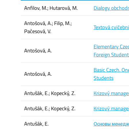
Anfilov, M.; Hutarová, M.
Dialogy obchodn
Antošová, A.; Filip, M.;
Textová cvičebni
Pačesová, V.
Elementary Czec
Antošová, A.
Foreign Student
Basic Czech. On
Antošová, A.
Students
Antušák, E.; Kopecký, Z.
Krizový manage
Antušák, E.; Kopecký, Z.
Krizový managem
Antušák, E.
Основы менед