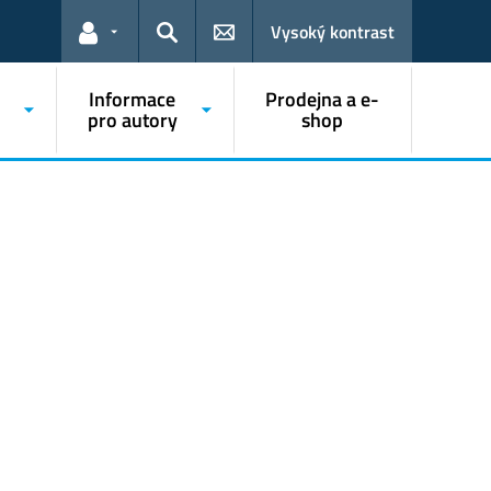
Vysoký kontrast
Odkazy pro uživatele
Hledat
Informace
Prodejna a e-
pro autory
shop