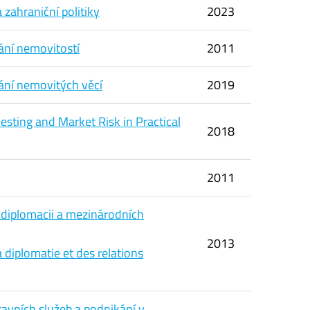
 zahraniční politiky
2023
ání nemovitostí
2011
ání nemovitých věcí
2019
vesting and Market Risk in Practical
2018
2011
 diplomacii a mezinárodních
2013
a diplomatie et des relations
vních služeb a podnikání v