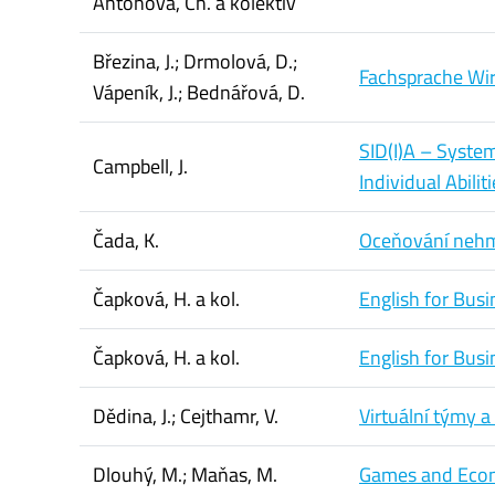
Antoňová, Ch. a kolektiv
Březina, J.; Drmolová, D.;
Fachsprache Wir
Vápeník, J.; Bednářová, D.
SID(I)A – Syste
Campbell, J.
Individual Abilit
Čada, K.
Oceňování neh
Čapková, H. a kol.
English for Bus
Čapková, H. a kol.
English for Bus
Dědina, J.; Cejthamr, V.
Virtuální týmy a
Dlouhý, M.; Maňas, M.
Games and Econ