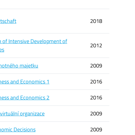
tschaft
2018
m of Intensive Development of
2012
ies
motného majetku
2009
iness and Economics 1
2016
iness and Economics 2
2016
 virtuální organizace
2009
omic Decisions
2009