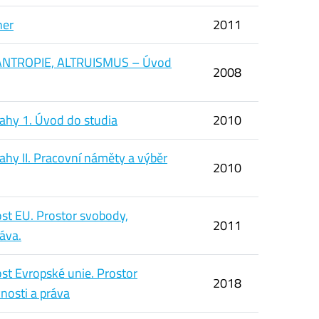
her
2011
ANTROPIE, ALTRUISMUS – Úvod
2008
ahy 1. Úvod do studia
2010
ahy II. Pracovní náměty a výběr
2010
ost EU. Prostor svobody,
2011
áva.
ost Evropské unie. Prostor
2018
nosti a práva