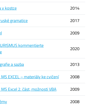
 v kostce
2014
 ruské gramatice
2017
l
2009
URISMUS kommentierte
2020
e
grafie a sazba
2013
v MS EXCEL – materiály ke cvičení
2008
v MS Excel 2. část, možnosti VBA
2009
témy
2008