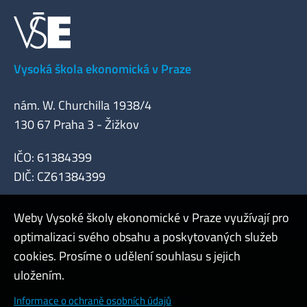
Vysoká škola ekonomická v Praze
nám. W. Churchilla 1938/4
130 67 Praha 3 - Žižkov
IČO: 61384399
DIČ: CZ61384399
Weby Vysoké školy ekonomické v Praze využívají pro
optimalizaci svého obsahu a poskytovaných služeb
cookies. Prosíme o udělení souhlasu s jejich
Admin
uložením.
Cookies a ochrana osobních údajů
Informace o ochraně osobních údajů