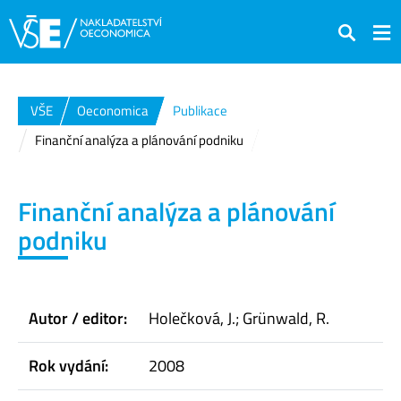
Hledat
VŠE
Oeconomica
Publikace
Finanční analýza a plánování podniku
Finanční analýza a plánování
podniku
Autor / editor:
Holečková, J.; Grünwald, R.
Rok vydání:
2008