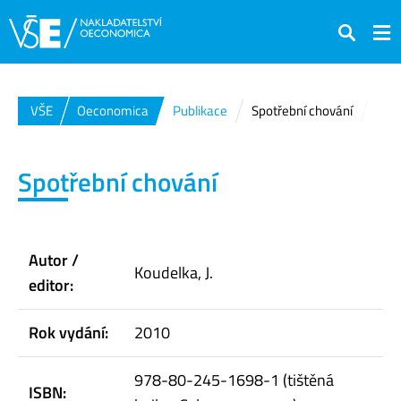
Hledat
VŠE
Oeconomica
Publikace
Spotřební chování
Spotřební chování
Autor /
Koudelka, J.
editor:
Rok vydání:
2010
978-80-245-1698-1 (tištěná
ISBN: