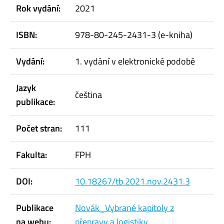
Rok vydání:
2021
ISBN:
978-80-245-2431-3 (e-kniha)
Vydání:
1. vydání v elektronické podobě
Jazyk
čeština
publikace:
Počet stran:
111
Fakulta:
FPH
DOI:
10.18267/tb.2021.nov.2431.3
Publikace
Novák_Vybrané kapitoly z
na webu:
přepravy a logistiky