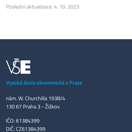
Poslední aktualizace:
4. 10. 2023
Vysoká škola ekonomická v Praze
nám. W. Churchilla 1938/4
130 67 Praha 3 - Žižkov
IČO: 61384399
DIČ: CZ61384399