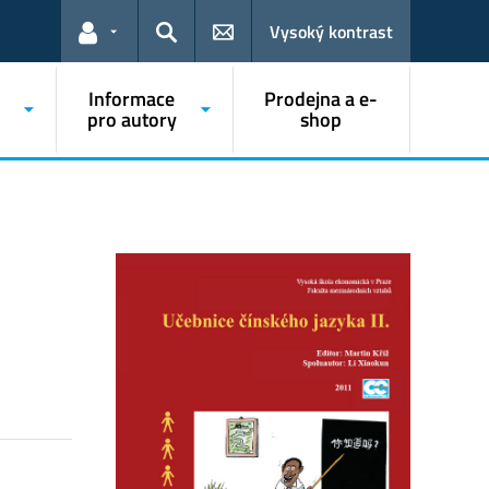
Vysoký kontrast
Odkazy pro uživatele
Hledat
Informace
Prodejna a e-
pro autory
shop