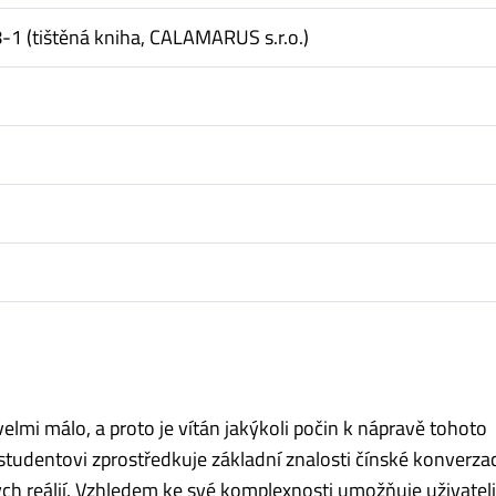
 (tištěná kniha, CALAMARUS s.r.o.)
velmi málo, a proto je vítán jakýkoli počin k nápravě tohoto
tudentovi zprostředkuje základní znalosti čínské konverza
ých reálií. Vzhledem ke své komplexnosti umožňuje uživateli