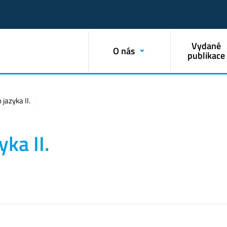
Vydané
O nás
publikace
jazyka II.
ka II.