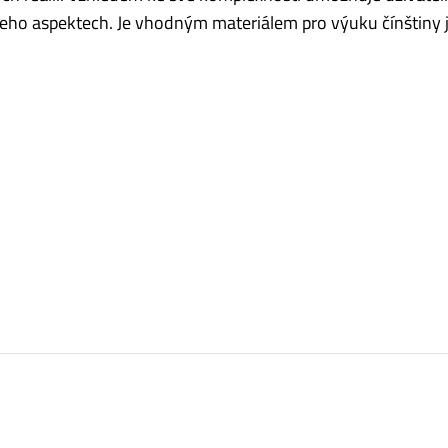
jeho aspektech. Je vhodným materiálem pro výuku čínštiny 