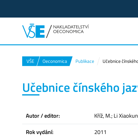
VŠE
Oeconomica
Publikace
Učebnice čínského 
Učebnice čínského jazy
Autor / editor:
Kříž, M.; Li Xiaokun
Rok vydání:
2011