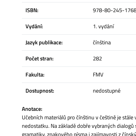
ISBN:
978-80-245-1768-1
Vydání:
1. vydání
Jazyk publikace:
čínština
Počet stran:
282
Fakulta:
FMV
Dostupnost:
nedostupné
Anotace:
Učebních materiálů pro čínštinu v češtině je stále 
nedostatku. Na základě dobře vybraných dialogů s
gramatiky, znakového písma i zajímavosti z čínsk