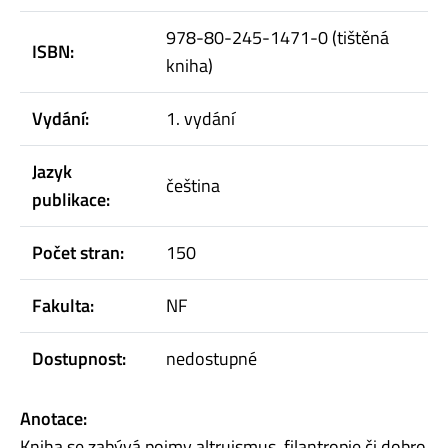
978-80-245-1471-0 (tištěná
ISBN:
kniha)
Vydání:
1. vydání
Jazyk
čeština
publikace:
Počet stran:
150
Fakulta:
NF
Dostupnost:
nedostupné
Anotace:
Kniha se zabývá pojmy altruismus, filantropie či dobro