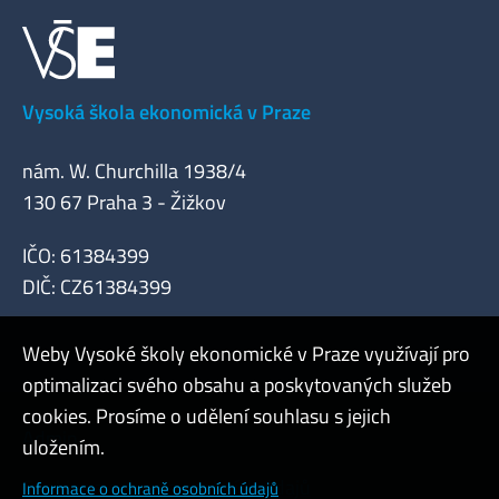
Vysoká škola ekonomická v Praze
nám. W. Churchilla 1938/4
130 67 Praha 3 - Žižkov
IČO: 61384399
DIČ: CZ61384399
Weby Vysoké školy ekonomické v Praze využívají pro
optimalizaci svého obsahu a poskytovaných služeb
cookies. Prosíme o udělení souhlasu s jejich
Admin
uložením.
Cookies a ochrana osobních údajů
Informace o ochraně osobních údajů