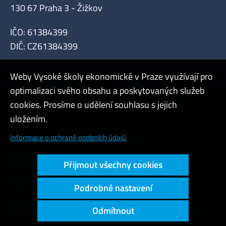
130 67 Praha 3 - Žižkov
IČO: 61384399
DIČ: CZ61384399
Weby Vysoké školy ekonomické v Praze využívají pro
optimalizaci svého obsahu a poskytovaných služeb
cookies. Prosíme o udělení souhlasu s jejich
Admin
uložením.
Cookies a ochrana osobních údajů
Informace o ochraně osobních údajů
Přístupnost webu
Přijmout všechny cookies
Vysoký kontrast
Podrobné nastavení
Copyright © 2000 - 2026 Vysoká škola ekonomická v Praze
Odmítnout