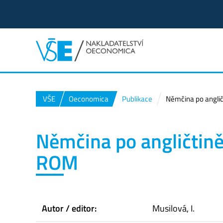
VŠE
Oeconomica
Publikace
Němčina po anglič
Němčina po angličtině 
ROM
Autor / editor:
Musilová, I.