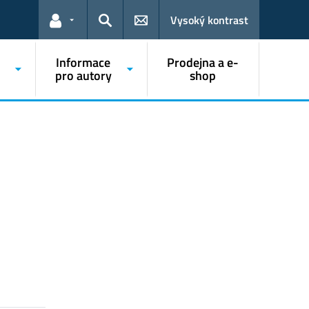
Vysoký kontrast
Odkazy pro uživatele
Hledat
Informace
Prodejna a e-
pro autory
shop