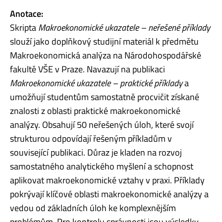
Anotace:
Skripta
Makroekonomické ukazatele – neřešené příklady
slouží jako doplňkový studijní materiál k předmětu
Makroekonomická analýza na Národohospodářské
fakultě VŠE v Praze. Navazují na publikaci
Makroekonomické ukazatele – praktické příklady
a
umožňují studentům samostatně procvičit získané
znalosti z oblasti praktické makroekonomické
analýzy. Obsahují 50 neřešených úloh, které svojí
strukturou odpovídají řešeným příkladům v
související publikaci. Důraz je kladen na rozvoj
samostatného analytického myšlení a schopnost
aplikovat makroekonomické vztahy v praxi. Příklady
pokrývají klíčové oblasti makroekonomické analýzy a
vedou od základních úloh ke komplexnějším
problémům. Pro kontrolu správnosti jsou výsledky