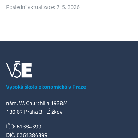
Poslední aktualizace:
7. 5. 2026
Vysoká škola ekonomická v Praze
nám. W. Churchilla 1938/4
130 67 Praha 3 - Žižkov
IČO: 61384399
DIČ: CZ61384399