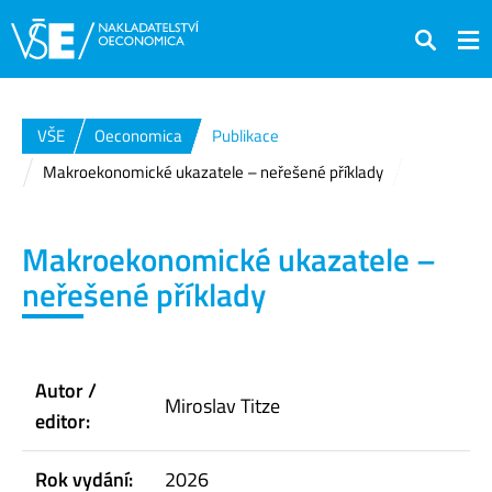
Hledat
VŠE
Oeconomica
Publikace
Makroekonomické ukazatele – neřešené příklady
Makroekonomické ukazatele –
neřešené příklady
Autor /
Miroslav Titze
editor:
Rok vydání:
2026