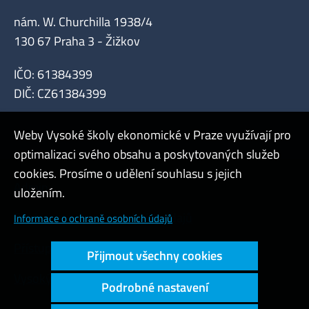
nám. W. Churchilla 1938/4
130 67 Praha 3 - Žižkov
IČO: 61384399
DIČ: CZ61384399
Weby Vysoké školy ekonomické v Praze využívají pro
optimalizaci svého obsahu a poskytovaných služeb
cookies. Prosíme o udělení souhlasu s jejich
Admin
uložením.
Cookies a ochrana osobních údajů
Informace o ochraně osobních údajů
Přístupnost webu
Přijmout všechny cookies
Vysoký kontrast
Podrobné nastavení