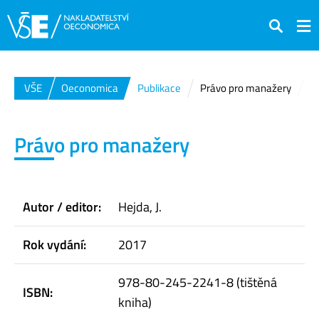
Hledat
VŠE
Oeconomica
Publikace
Právo pro manažery
Právo pro manažery
Autor / editor:
Hejda, J.
Rok vydání:
2017
978-80-245-2241-8 (tištěná
ISBN:
kniha)