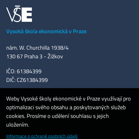
Vysoká škola ekonomická v Praze
nám. W. Churchilla 1938/4
130 67 Praha 3 - Žižkov
IČO: 61384399
DIČ: CZ61384399
Weby Vysoké školy ekonomické v Praze využívají pro
optimalizaci svého obsahu a poskytovaných služeb
cookies. Prosíme o udělení souhlasu s jejich
Admin
uložením.
Cookies a ochrana osobních údajů
Informace o ochraně osobních údajů