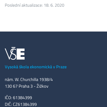
Poslední aktualizace:
18. 6. 2020
Vysoká škola ekonomická v Praze
nám. W. Churchilla 1938/4
130 67 Praha 3 - Žižkov
IČO: 61384399
DIČ: CZ61384399