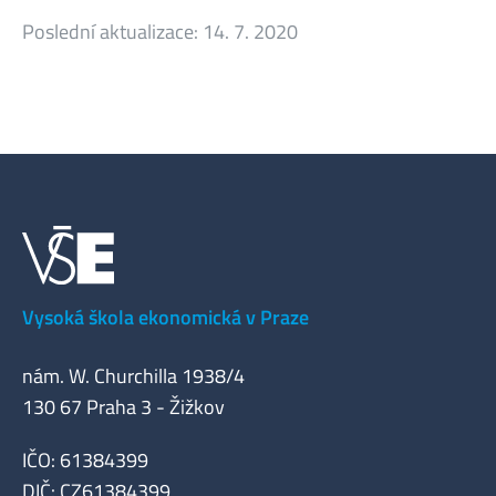
Poslední aktualizace:
14. 7. 2020
Vysoká škola ekonomická v Praze
nám. W. Churchilla 1938/4
130 67 Praha 3 - Žižkov
IČO: 61384399
DIČ: CZ61384399