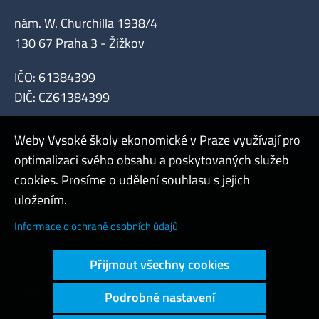
nám. W. Churchilla 1938/4
130 67 Praha 3 - Žižkov
IČO: 61384399
DIČ: CZ61384399
Weby Vysoké školy ekonomické v Praze využívají pro
optimalizaci svého obsahu a poskytovaných služeb
cookies. Prosíme o udělení souhlasu s jejich
Admin
uložením.
Cookies a ochrana osobních údajů
Informace o ochraně osobních údajů
Přístupnost webu
Přijmout všechny cookies
Vysoký kontrast
Podrobné nastavení