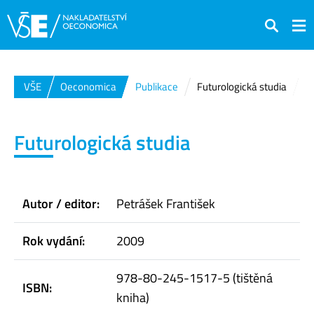
Hledat
VŠE
Oeconomica
Publikace
Futurologická studia
Futurologická studia
Autor / editor:
Petrášek František
Rok vydání:
2009
978-80-245-1517-5 (tištěná
ISBN:
kniha)