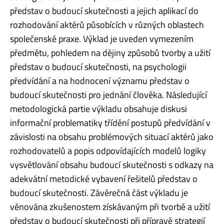
představ o budoucí skutečnosti a jejich aplikací do
rozhodování aktérů působících v různých oblastech
společenské praxe. Výklad je uveden vymezením
předmětu, pohledem na dějiny způsobů tvorby a užití
představ o budoucí skutečnosti, na psychologii
předvídání a na hodnocení významu představ o
budoucí skutečnosti pro jednání člověka. Následující
metodologická partie výkladu obsahuje diskusi
informační problematiky třídění postupů předvídání v
závislosti na obsahu problémových situací aktérů jako
rozhodovatelů a popis odpovídajících modelů logiky
vysvětlování obsahu budoucí skutečnosti s odkazy na
adekvátní metodické vybavení řešitelů představ o
budoucí skutečnosti. Závěrečná část výkladu je
věnována zkušenostem získávaným při tvorbě a užití
představ o budoucí skutečnosti při přípravě strategií