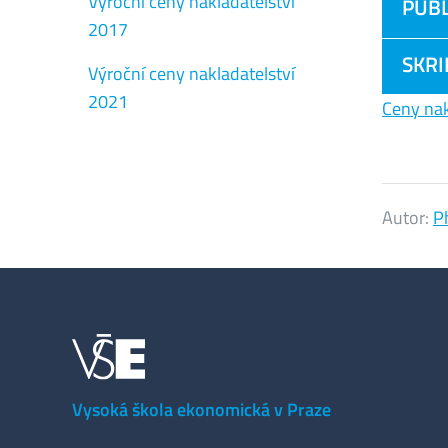
Výroční ceny nakladatelství
PUBL
2017
SKRI
Výroční ceny nakladatelství
2021
Ceny na
Autor:
P
Vysoká škola ekonomická v Praze