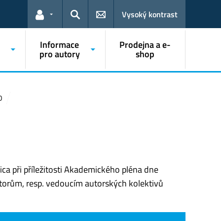
Vysoký kontrast
Odkazy pro uživatele
Hledat
Informace
Prodejna a e-
pro autory
shop
0
a při příležitosti Akademického pléna dne
torům, resp. vedoucím autorských kolektivů