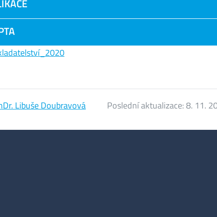
IKACE
PTA
kladatelství_2020
hDr. Libuše Doubravová
Poslední aktualizace:
8. 11. 2