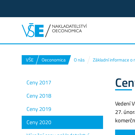
VŠE
Oeconomica
O nás
Základní informace o 
Cen
Ceny 2017
Ceny 2018
Vedení V
Ceny 2019
27. únor
komerčně
Ceny 2020