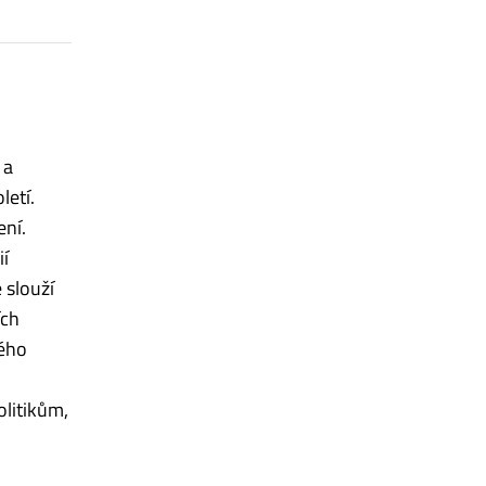
 a
letí.
ení.
ií
 slouží
ích
kého
olitikům,