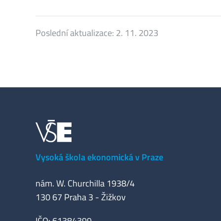
Poslední aktualizace:
2. 11. 2023
Vysoká škola ekonomická v Praze
nám. W. Churchilla 1938/4
130 67 Praha 3 - Žižkov
IČO: 61384399