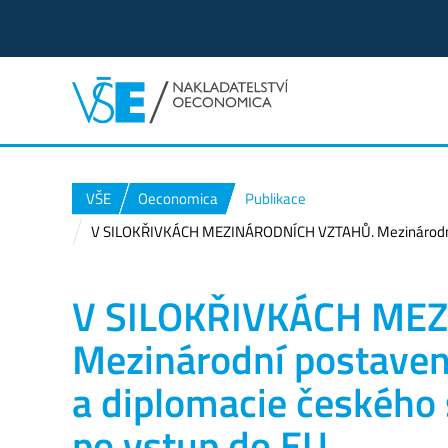
VŠE
Oeconomica
Publikace
V SILOKŘIVKÁCH MEZINÁRODNÍCH VZTAHŮ. Mezinárodní pos
V SILOKŘIVKÁCH ME
Mezinárodní postavení
a diplomacie českého 
po vstup do EU