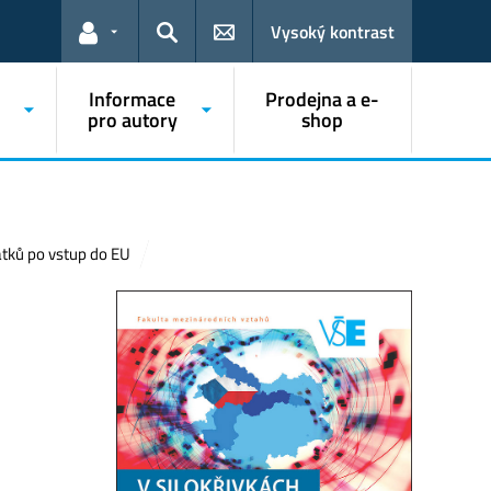
Vysoký kontrast
Odkazy pro uživatele
Hledat
Informace
Prodejna a e-
pro autory
shop
tků po vstup do EU