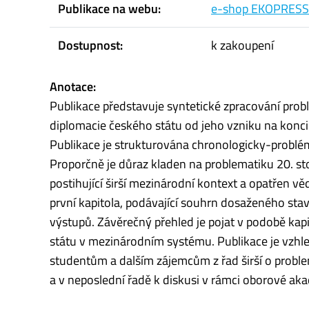
Publikace na webu:
e-shop EKOPRESS
Dostupnost:
k zakoupení
Anotace:
Publikace představuje syntetické zpracování prob
diplomacie českého státu od jeho vzniku na konci 9
Publikace je strukturována chronologicky-problém
Proporčně je důraz kladen na problematiku 20. stole
postihující širší mezinárodní kontext a opatřen 
první kapitola, podávající souhrn dosaženého st
výstupů. Závěrečný přehled je pojat v podobě kapi
státu v mezinárodním systému. Publikace je vzh
studentům a dalším zájemcům z řad širší o problema
a v neposlední řadě k diskusi v rámci oborové a