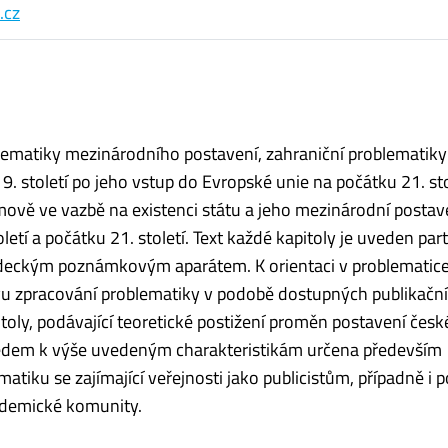
.cz
lematiky mezinárodního postavení, zahraniční problematiky
. století po jeho vstup do Evropské unie na počátku 21. sto
ově ve vazbě na existenci státu a jeho mezinárodní postav
tí a počátku 21. století. Text každé kapitoly je uveden part
vědeckým poznámkovým aparátem. K orientaci v problematice
avu zpracování problematiky v podobě dostupných publikačn
toly, podávající teoretické postižení proměn postavení čes
ledem k výše uvedeným charakteristikám určena především
tiku se zajímající veřejnosti jako publicistům, případně i p
kademické komunity.