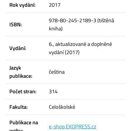
Rok vydání:
2017
978-80-245-2189-3 (tištěná
ISBN:
kniha)
6., aktualizované a doplněné
Vydání:
vydání (2017)
Jazyk
čeština
publikace:
Počet stran:
314
Fakulta:
Celoškolské
Publikace na
e-shop EKOPRESS.cz
webu: