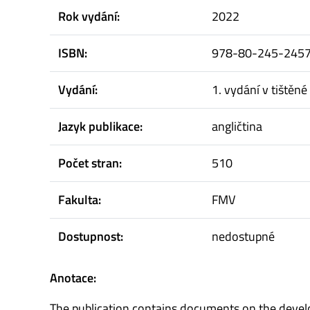
Rok vydání:
2022
ISBN:
978-80-245-245
Vydání:
1. vydání v tištěn
Jazyk publikace:
angličtina
Počet stran:
510
Fakulta:
FMV
Dostupnost:
nedostupné
Anotace:
The publication contains documents on the develo