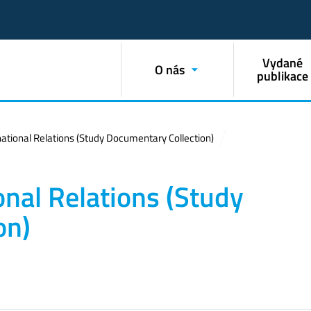
Vydané
O nás
publikace
national Relations (Study Documentary Collection)
onal Relations (Study
on)