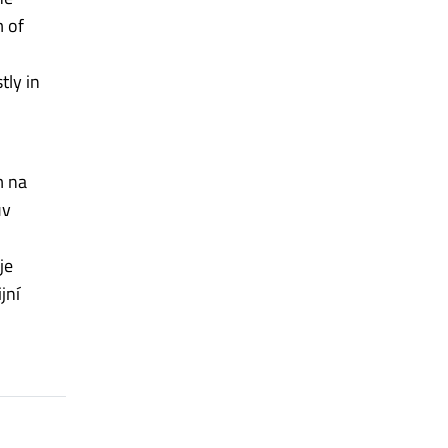
m of
tly in
m na
uv
je
jní