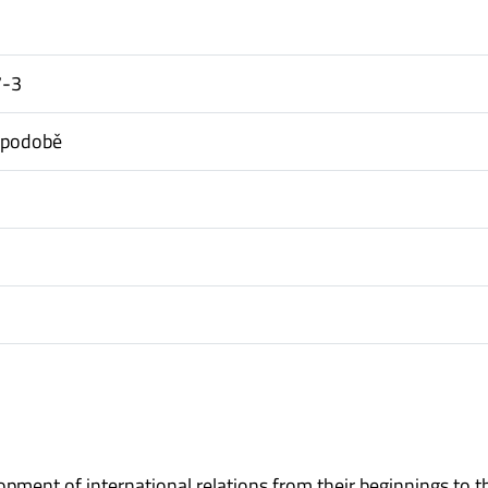
7-3
é podobě
pment of international relations from their beginnings to t