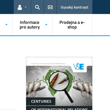
Vysoký kontrast
Odkazy pro uživatele
Hledat
Informace
Prodejna a e-
pro autory
shop