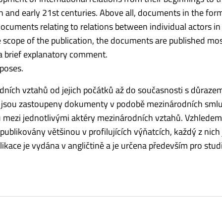
 and early 21st centuries. Above all, documents in the for
ocuments relating to relations between individual actors in
e scope of the publication, the documents are published mos
 a brief explanatory comment.
rposes.
ních vztahů od jejich počátků až do současnosti s důraze
ším jsou zastoupeny dokumenty v podobě mezinárodních sml
ů mezi jednotlivými aktéry mezinárodních vztahů. Vzhledem
likovány většinou v profilujících výňatcích, každý z nich 
ace je vydána v angličtině a je určena především pro studi