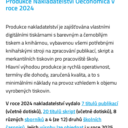
Produkce Nakladatelství Oeconomica v
roce 2024
Produkce nakladatelství je zajišťována vlastními
digitálními tiskárnami s barevným a černobílým
tiskem a knihárnou, vybavenou všemi potřebnými
knihařskými stroji na zpracování publikací, skript a
merkantilních tiskovin pro pracoviště školy.
Hlavní výhodou produkce je rychlá operativnost,
termíny dle dohody, zaručená kvalita, a to s
minimálními náklady na provoz vzhledem k objemu
vyrobených tiskovin.
V roce 2024
nakladatelství vydalo
7 titulů publikací
(včetně dotisků),
20 titulů skript
(včetně dotisků), 8
různých
sborníků
a 4 (ze 12) druhů
školních
časopisů
. Jejich
výrobu lze objednat
i v roce 2025.