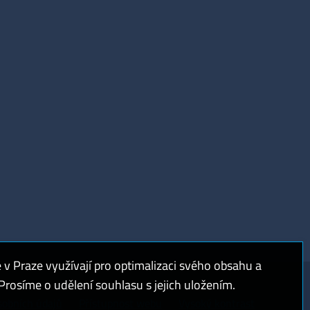
 Praze využívají pro optimalizaci svého obsahu a
rosíme o udělení souhlasu s jejich uložením.
sobních údajů
Přístupnost webu
Vysoký kontrast