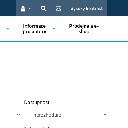
Vysoký kontrast
Odkazy pro uživatele
Hledat
Informace
Prodejna a e-
pro autory
shop
Dostupnost: