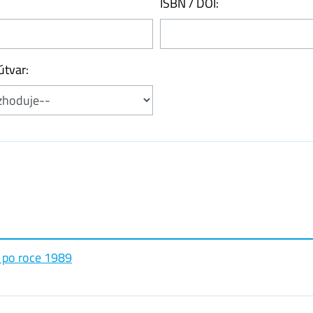
ISBN / DOI:
útvar:
 po roce 1989